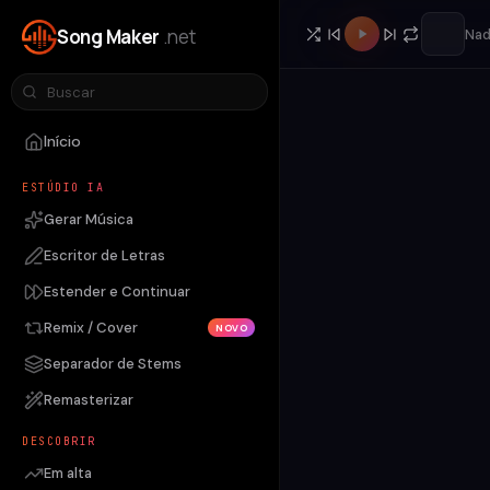
Song Maker
.net
Nad
Início
ESTÚDIO IA
Gerar Música
Escritor de Letras
Estender e Continuar
Remix / Cover
NOVO
Separador de Stems
Remasterizar
DESCOBRIR
Em alta