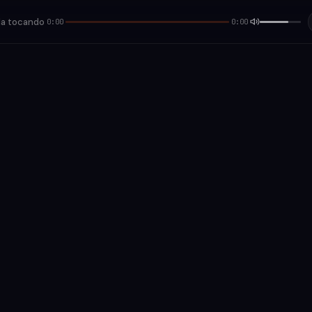
a tocando
0:00
0:00