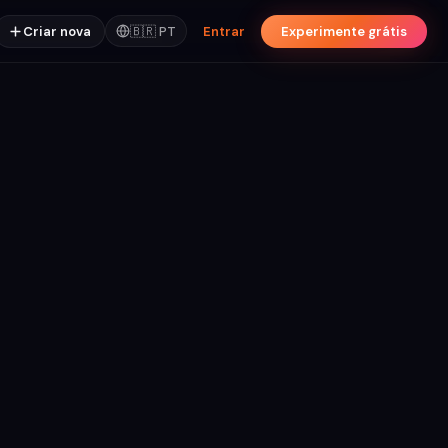
Criar nova
🇧🇷
PT
Entrar
Experimente grátis