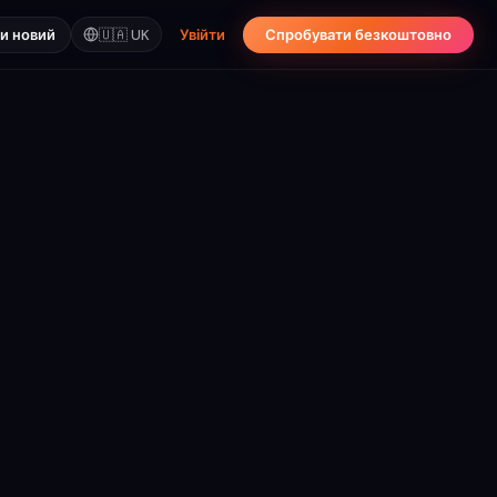
и новий
🇺🇦
UK
Увійти
Спробувати безкоштовно