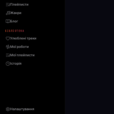
Плейлисти
Жанри
Блог
БІБЛІОТЕКА
Улюблені треки
Мої роботи
Мої плейлисти
Історія
Налаштування