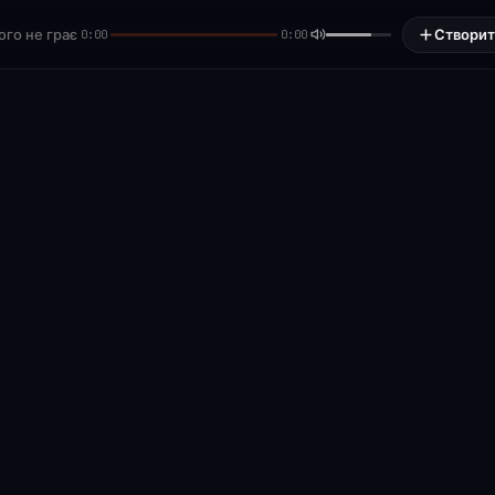
ого не грає
Створит
0:00
0:00