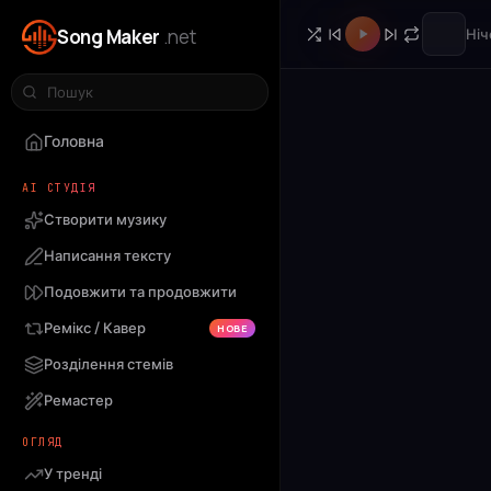
Song Maker
.net
Ніч
Головна
AI СТУДІЯ
Створити музику
Написання тексту
Подовжити та продовжити
Ремікс / Кавер
НОВЕ
Розділення стемів
Ремастер
ОГЛЯД
У тренді