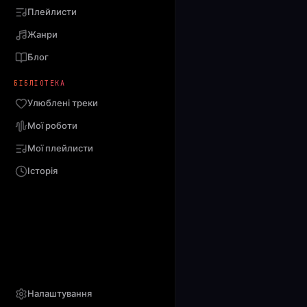
Плейлисти
Жанри
Блог
БІБЛІОТЕКА
Улюблені треки
Мої роботи
Мої плейлисти
Історія
Налаштування