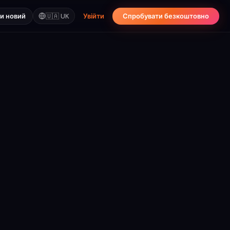
и новий
🇺🇦
UK
Увійти
Спробувати безкоштовно