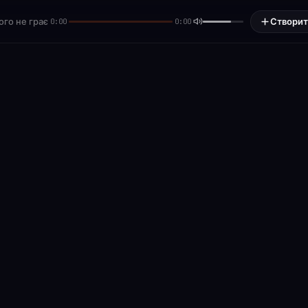
ого не грає
Створит
0:00
0:00