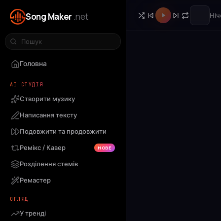
Song Maker
.net
Ніч
Головна
AI СТУДІЯ
Створити музику
Написання тексту
Подовжити та продовжити
Ремікс / Кавер
НОВЕ
Розділення стемів
Ремастер
ОГЛЯД
У тренді