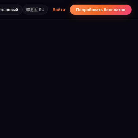
ть новый
🇷🇺
RU
Войти
Попробовать бесплатно