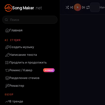
Song Maker
.net
Нич
Главная
AI СТУДИЯ
Создать музыку
Написание текста
Продлить и продолжить
Ремикс / Кавер
НОВОЕ
Разделение стемов
Ремастер
ОБЗОР
В тренде