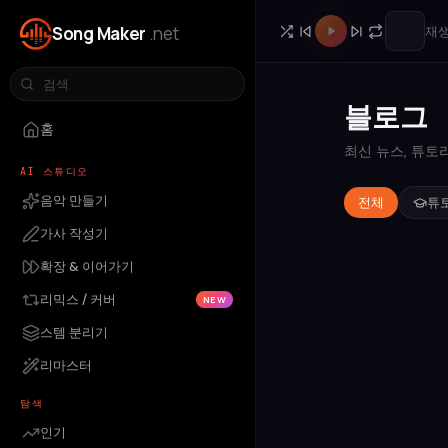
Song Maker
.net
재생
블로그
홈
최신 뉴스, 튜토
AI 스튜디오
음악 만들기
전체
튜
가사 작성기
확장 & 이어가기
리믹스 / 커버
NEW
스템 분리기
리마스터
탐색
인기