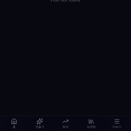
Post not found
홈
만들기
탐색
보관함
더보기