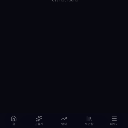
Post not found
홈
만들기
탐색
보관함
더보기