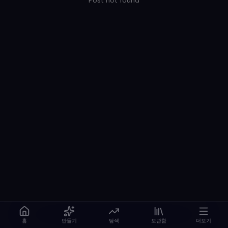
Post not found
홈
만들기
탐색
보관함
더보기