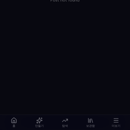
Post not found
홈
만들기
탐색
보관함
더보기