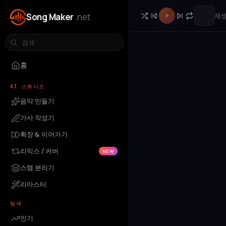
Song Maker
.net
재생
홈
AI 스튜디오
음악 만들기
가사 작성기
확장 & 이어가기
리믹스 / 커버
NEW
스템 분리기
리마스터
탐색
인기