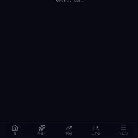
Post not found
홈
만들기
탐색
보관함
더보기