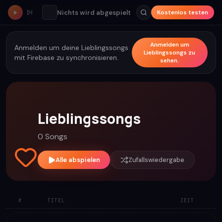
Nichts wird abgespielt
Kostenlos testen
Anmelden um
Anmelden um deine Lieblingssongs
Lieblingssongs zu
mit Firebase zu synchronisieren.
sehen.
Lieblingssongs
0 Songs
Alle abspielen
Zufallswiedergabe
#
TITEL
ZEIT