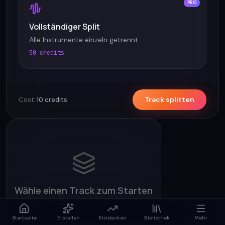
PRO
Vollständiger Split
Alle Instrumente einzeln getrennt
50 credits
Track splitten
Cost:
10
credits
Wähle einen Track zum Starten
Wähle einen Quell-Track zum Splitten
Startseite
Erstellen
Entdecken
Bibliothek
Mehr