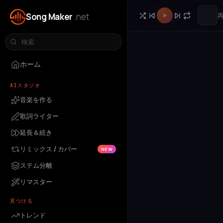
Song Maker
.net
ホーム
AIスタジオ
音楽を作る
歌詞ライター
延長＆続き
リミックス / カバー
NEW
ステム分離
リマスター
見つける
トレンド