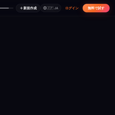
新規作成
🇯🇵
JA
ログイン
無料で試す