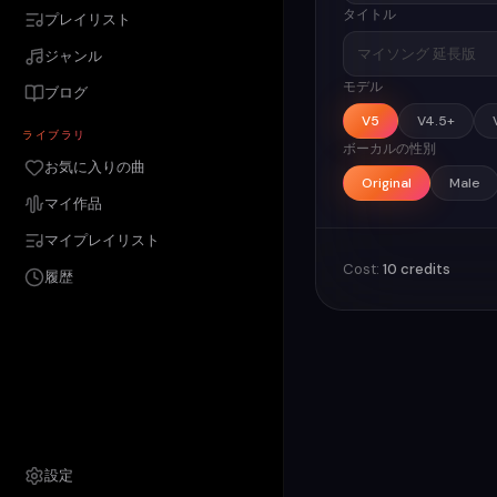
タイトル
プレイリスト
ジャンル
モデル
ブログ
V5
V4.5+
ライブラリ
ボーカルの性別
お気に入りの曲
Original
Male
マイ作品
マイプレイリスト
Cost:
10 credits
履歴
設定