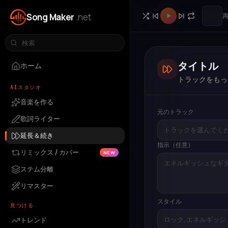
Song Maker
.net
タイトル
ホーム
トラックをもっ
AIスタジオ
音楽を作る
元のトラック
歌詞ライター
トラックを選んでく
延長＆続き
指示（任意）
リミックス / カバー
NEW
ステム分離
リマスター
スタイル
見つける
トレンド