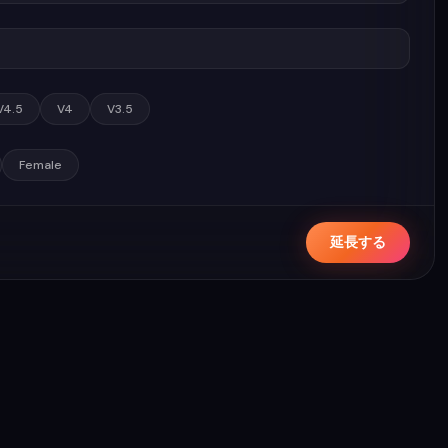
V4.5
V4
V3.5
Female
延長する