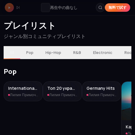
再生中の曲なし
無料で試す
プレイリスト
ジャンル別コミュニティプレイリスト
All
Pop
Hip-Hop
R&B
Electronic
Rock
Pop
International hits
Топ 20 украинских треков
Germany Hits
Лилия Примоченко
·
5 tracks
Лилия Примоченко
·
15 tracks
Лилия Примоченко
·
4 tra
Карі