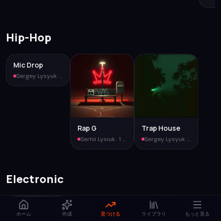
Hip-Hop
Mic Drop
Sergey Lysyuk
·
6 tracks
Rap G
Trap House
Serhii Lysiuk
·
1 tracks
Sergey Lysyuk
·
1 tracks
Electronic
ホーム
作成
見つける
ライブラリ
もっと見る