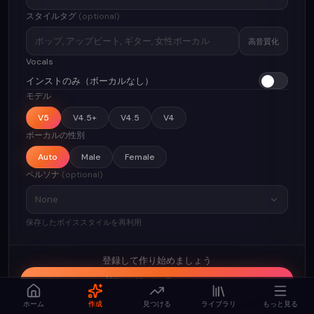
スタイルタグ
(optional)
高音質化
Vocals
インストのみ（ボーカルなし）
モデル
V5
V4.5+
V4.5
V4
ボーカルの性別
Auto
Male
Female
ペルソナ
(optional)
None
保存したボイススタイルを再利用
登録して作り始めましょう
Sign Up to Generate
ホーム
作成
見つける
ライブラリ
もっと見る