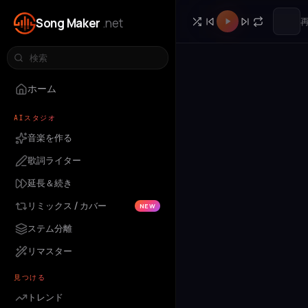
Song Maker
.net
ホーム
AIスタジオ
音楽を作る
歌詞ライター
延長＆続き
リミックス / カバー
NEW
ステム分離
リマスター
見つける
トレンド