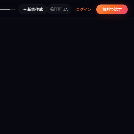
新規作成
🇯🇵
JA
ログイン
無料で試す