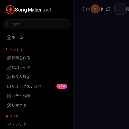
Song Maker
.net
ホーム
AIスタジオ
音楽を作る
歌詞ライター
延長＆続き
リミックス / カバー
NEW
ステム分離
リマスター
見つける
トレンド