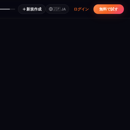
新規作成
🇯🇵
JA
ログイン
無料で試す